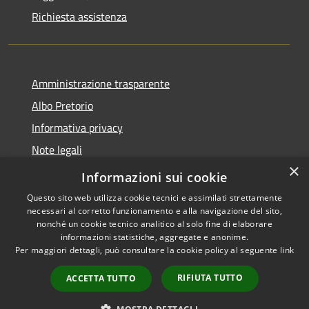
Richiesta assistenza
Amministrazione trasparente
Albo Pretorio
Informativa privacy
Note legali
×
Dichiarazione di accessibilità
Informazioni sui cookie
Questo sito web utilizza cookie tecnici e assimilati strettamente
necessari al corretto funzionamento e alla navigazione del sito,
nonché un cookie tecnico analitico al solo fine di elaborare
informazioni statistiche, aggregate e anonime.
RSS
Copyright © 2026 • Comune di
Per maggiori dettagli, può consultare la cookie policy al seguente
link
Accessibilità
Capistrano • Powered by
Privacy
Municipium
Accesso
•
RIFIUTA TUTTO
ACCETTA TUTTO
Cookie
redazione
Mappa del sito