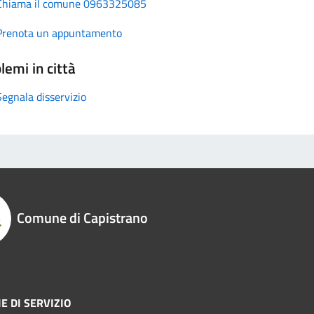
Chiama il comune 0963325085
Prenota un appuntamento
lemi in città
Segnala disservizio
Comune di Capistrano
E DI SERVIZIO