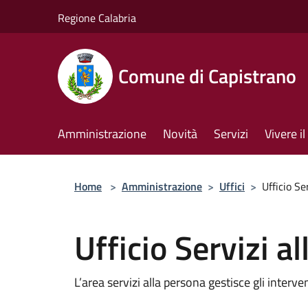
Salta al contenuto principale
Regione Calabria
Comune di Capistrano
Amministrazione
Novità
Servizi
Vivere 
Home
>
Amministrazione
>
Uffici
>
Ufficio Se
Ufficio Servizi a
L’area servizi alla persona gestisce gli intervent