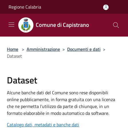
Salta al contenuto principale
Regione Calabria
Comune di Capistrano
Home
>
Amministrazione
>
Documenti e dati
>
Dataset
Dataset
Alcune banche dati del Comune sono rese disponibili
online pubblicamente, in forma gratuita con una licenza
che ne permetta l’utilizzo da parte di chiunque, in un
formato elaborabile in modo automatico da software.
Catalogo dati, metadati e banche dati