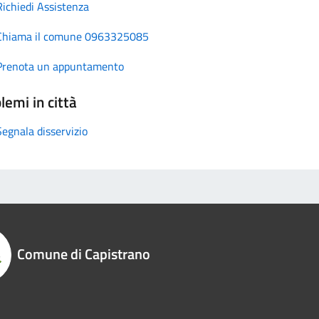
Richiedi Assistenza
Chiama il comune 0963325085
Prenota un appuntamento
lemi in città
Segnala disservizio
Comune di Capistrano