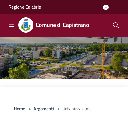
Salta al contenuto principale
Regione Calabria
Comune di Capistrano
Home
>
Argomenti
>
Urbanizzazione