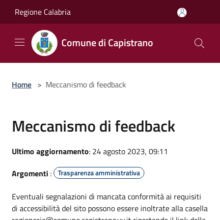
Salta al contenuto principale
Regione Calabria
Comune di Capistrano
Home
>
Meccanismo di feedback
Meccanismo di feedback
Ultimo aggiornamento
: 24 agosto 2023, 09:11
Argomenti
:
Trasparenza amministrativa
Eventuali segnalazioni di mancata conformità ai requisiti
di accessibilità del sito possono essere inoltrate alla casella
ragioneria@comune.capistrano.vv.it riportando il link della