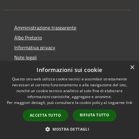
Amministrazione trasparente
Albo Pretorio
Informativa privacy
Note legali
×
Dichiarazione di accessibilità
Informazioni sui cookie
Questo sito web utilizza cookie tecnici e assimilati strettamente
necessari al corretto funzionamento e alla navigazione del sito,
nonché un cookie tecnico analitico al solo fine di elaborare
informazioni statistiche, aggregate e anonime.
RSS
Copyright © 2026 • Comune di
Per maggiori dettagli, può consultare la cookie policy al seguente
link
Accessibilità
Capistrano • Powered by
Privacy
Municipium
Accesso
•
RIFIUTA TUTTO
ACCETTA TUTTO
Cookie
redazione
Mappa del sito
MOSTRA DETTAGLI