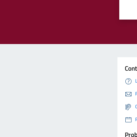
Cont
Prob