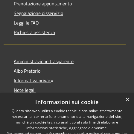
Prenotazione appuntamento
Segnalazione disservizio
Leggi le FAQ
Richiesta assistenza
Amministrazione trasparente
Albo Pretorio
Informativa privacy
Note legali
×
Dichiarazione di accessibilità
Informazioni sui cookie
Questo sito web utilizza cookie tecnici e assimilati strettamente
necessari al corretto funzionamento e alla navigazione del sito,
nonché un cookie tecnico analitico al solo fine di elaborare
informazioni statistiche, aggregate e anonime.
RSS
Copyright © 2026 • Comune di
Per maggiori dettagli, può consultare la cookie policy al seguente
link