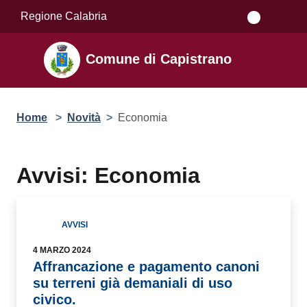
Salta al contenuto principale
Regione Calabria
Comune di Capistrano
Home
>
Novità
>
Economia
Avvisi: Economia
AVVISI
4 MARZO 2024
Affrancazione e pagamento canoni
su terreni già demaniali di uso
civico.